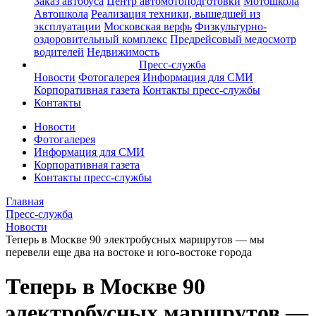
Заказ автобуса
Центр автомотоподготовки
Мотошкола
Автошкола
Реализация техники, вышедшей из
эксплуатации
Московская верфь
Физкультурно-
оздоровительный комплекс
Предрейсовый медосмотр
водителей
Недвижимость
Пресс-служба
Новости
Фотогалерея
Информация для СМИ
Корпоративная газета
Контакты пресс-службы
Контакты
Новости
Фотогалерея
Информация для СМИ
Корпоративная газета
Контакты пресс-службы
Главная
Пресс-служба
Новости
Теперь в Москве 90 электробусных маршрутов — мы
перевели еще два на востоке и юго-востоке города
Теперь в Москве 90
электробусных маршрутов —