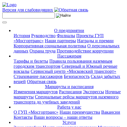
Версия для слабовидящих
О предприятии
История
Руководство
Филиалы
Проекты ГУП
«Мосгортранс»
Наши партнеры
Награды и премии
Корпоративная социальная политика
О персональных
данных
Охрана труда
Противодействие коррупции
Пассажирам
Тарифы и билеты
Правила пользования наземным
городским транспортом
Северный и Южный речные
вокзалы
Сервисный центр «Московский транспорт»
Страхование пассажиров
Безопасность
Склад забытых
вещей
Обратная связь
Маршруты и расписания
Изменения маршрутов
Расписания
Экспрессы
Ночные
маршруты
Специальные рейсы маршрутов наземного
транспорта до учебных заведений
Работа у нас
О ГУП «Мосгортранс»
Наши преимущества
Вакансии
Контакты
Ваши вопросы – наши ответы
Услуги