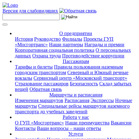
Версия для слабовидящих
О предприятии
История
Руководство
Филиалы
Проекты ГУП
«Мосгортранс»
Наши партнеры
Награды и премии
Корпоративная социальная политика
О персональных
данных
Охрана труда
Противодействие коррупции
Пассажирам
Тарифы и билеты
Правила пользования наземным
городским транспортом
Северный и Южный речные
вокзалы
Сервисный центр «Московский транспорт»
Страхование пассажиров
Безопасность
Склад забытых
вещей
Обратная связь
Маршруты и расписания
Изменения маршрутов
Расписания
Экспрессы
Ночные
маршруты
Специальные рейсы маршрутов наземного
транспорта до учебных заведений
Работа у нас
О ГУП «Мосгортранс»
Наши преимущества
Вакансии
Контакты
Ваши вопросы – наши ответы
Услуги