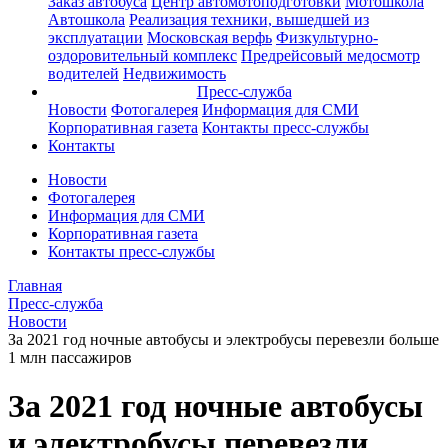
Заказ автобуса
Центр автомотоподготовки
Мотошкола
Автошкола
Реализация техники, вышедшей из
эксплуатации
Московская верфь
Физкультурно-
оздоровительный комплекс
Предрейсовый медосмотр
водителей
Недвижимость
Пресс-служба
Новости
Фотогалерея
Информация для СМИ
Корпоративная газета
Контакты пресс-службы
Контакты
Новости
Фотогалерея
Информация для СМИ
Корпоративная газета
Контакты пресс-службы
Главная
Пресс-служба
Новости
За 2021 год ночные автобусы и электробусы перевезли больше
1 млн пассажиров
За 2021 год ночные автобусы
и электробусы перевезли