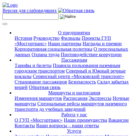
Версия для слабовидящих
О предприятии
История
Руководство
Филиалы
Проекты ГУП
«Мосгортранс»
Наши партнеры
Награды и премии
Корпоративная социальная политика
О персональных
данных
Охрана труда
Противодействие коррупции
Пассажирам
Тарифы и билеты
Правила пользования наземным
городским транспортом
Северный и Южный речные
вокзалы
Сервисный центр «Московский транспорт»
Страхование пассажиров
Безопасность
Склад забытых
вещей
Обратная связь
Маршруты и расписания
Изменения маршрутов
Расписания
Экспрессы
Ночные
маршруты
Специальные рейсы маршрутов наземного
транспорта до учебных заведений
Работа у нас
О ГУП «Мосгортранс»
Наши преимущества
Вакансии
Контакты
Ваши вопросы – наши ответы
Услуги