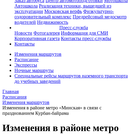
Заказ автобуса
Центр автомотоподготовки
Мотошкола
Автошкола
Реализация техники, вышедшей из
эксплуатации
Московская верфь
Физкультурно-
оздоровительный комплекс
Предрейсовый медосмотр
водителей
Недвижимость
Пресс-служба
Новости
Фотогалерея
Информация для СМИ
Корпоративная газета
Контакты пресс-службы
Контакты
Изменения маршрутов
Расписание
Экспрессы
Ночные маршруты
Специальные рейсы маршрутов наземного транспорта
до учебных заведений
Главная
Расписания
Изменения маршрутов
Изменения в районе метро «Минская» в связи с
празднованием Курбан-байрама
Изменения в районе метро