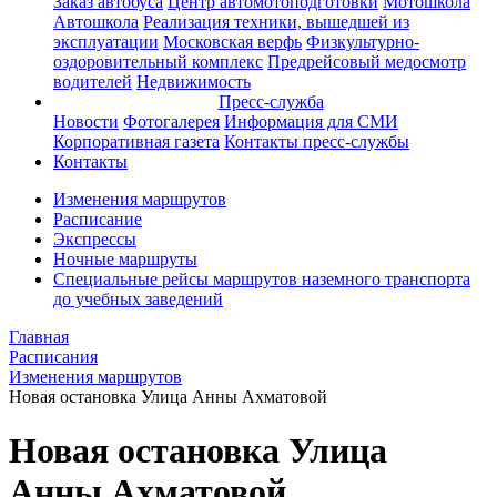
Заказ автобуса
Центр автомотоподготовки
Мотошкола
Автошкола
Реализация техники, вышедшей из
эксплуатации
Московская верфь
Физкультурно-
оздоровительный комплекс
Предрейсовый медосмотр
водителей
Недвижимость
Пресс-служба
Новости
Фотогалерея
Информация для СМИ
Корпоративная газета
Контакты пресс-службы
Контакты
Изменения маршрутов
Расписание
Экспрессы
Ночные маршруты
Специальные рейсы маршрутов наземного транспорта
до учебных заведений
Главная
Расписания
Изменения маршрутов
Новая остановка Улица Анны Ахматовой
Новая остановка Улица
Анны Ахматовой