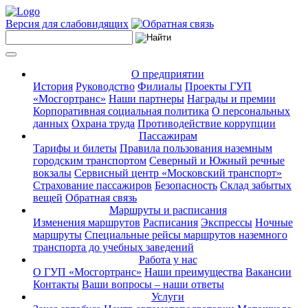
Версия для слабовидящих
О предприятии
История
Руководство
Филиалы
Проекты ГУП
«Мосгортранс»
Наши партнеры
Награды и премии
Корпоративная социальная политика
О персональных
данных
Охрана труда
Противодействие коррупции
Пассажирам
Тарифы и билеты
Правила пользования наземным
городским транспортом
Северный и Южный речные
вокзалы
Сервисный центр «Московский транспорт»
Страхование пассажиров
Безопасность
Склад забытых
вещей
Обратная связь
Маршруты и расписания
Изменения маршрутов
Расписания
Экспрессы
Ночные
маршруты
Специальные рейсы маршрутов наземного
транспорта до учебных заведений
Работа у нас
О ГУП «Мосгортранс»
Наши преимущества
Вакансии
Контакты
Ваши вопросы – наши ответы
Услуги