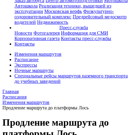
Заказ автобуса
Центр автомотоподготовки
Мотошкола
Автошкола
Реализация техники, вышедшей из
эксплуатации
Московская верфь
Физкультурно-
оздоровительный комплекс
Предрейсовый медосмотр
водителей
Недвижимость
Пресс-служба
Новости
Фотогалерея
Информация для СМИ
Корпоративная газета
Контакты пресс-службы
Контакты
Изменения маршрутов
Расписание
Экспрессы
Ночные маршруты
Специальные рейсы маршрутов наземного транспорта
до учебных заведений
Главная
Расписания
Изменения маршрутов
Продление маршрута до платформы Лось
Продление маршрута до
платформы Лось