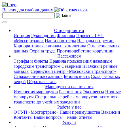
Версия для слабовидящих
О предприятии
История
Руководство
Филиалы
Проекты ГУП
«Мосгортранс»
Наши партнеры
Награды и премии
Корпоративная социальная политика
О персональных
данных
Охрана труда
Противодействие коррупции
Пассажирам
Тарифы и билеты
Правила пользования наземным
городским транспортом
Северный и Южный речные
вокзалы
Сервисный центр «Московский транспорт»
Страхование пассажиров
Безопасность
Склад забытых
вещей
Обратная связь
Маршруты и расписания
Изменения маршрутов
Расписания
Экспрессы
Ночные
маршруты
Специальные рейсы маршрутов наземного
транспорта до учебных заведений
Работа у нас
О ГУП «Мосгортранс»
Наши преимущества
Вакансии
Контакты
Ваши вопросы – наши ответы
Услуги