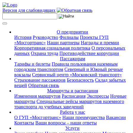
Версия для слабовидящих
О предприятии
История
Руководство
Филиалы
Проекты ГУП
«Мосгортранс»
Наши партнеры
Награды и премии
Корпоративная социальная политика
О персональных
данных
Охрана труда
Противодействие коррупции
Пассажирам
Тарифы и билеты
Правила пользования наземным
городским транспортом
Северный и Южный речные
вокзалы
Сервисный центр «Московский транспорт»
Страхование пассажиров
Безопасность
Склад забытых
вещей
Обратная связь
Маршруты и расписания
Изменения маршрутов
Расписания
Экспрессы
Ночные
маршруты
Специальные рейсы маршрутов наземного
транспорта до учебных заведений
Работа у нас
О ГУП «Мосгортранс»
Наши преимущества
Вакансии
Контакты
Ваши вопросы – наши ответы
Услуги