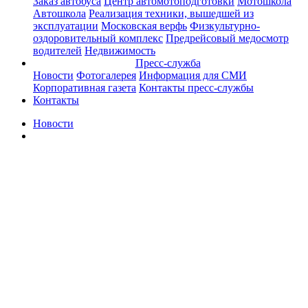
Заказ автобуса
Центр автомотоподготовки
Мотошкола
Автошкола
Реализация техники, вышедшей из
эксплуатации
Московская верфь
Физкультурно-
оздоровительный комплекс
Предрейсовый медосмотр
водителей
Недвижимость
Пресс-служба
Новости
Фотогалерея
Информация для СМИ
Корпоративная газета
Контакты пресс-службы
Контакты
Новости