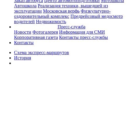
Заказ автобуса
Центр автомотоподготовки
Мотошкола
Автошкола
Реализация техники, вышедшей из
эксплуатации
Московская верфь
Физкультурно-
оздоровительный комплекс
Предрейсовый медосмотр
водителей
Недвижимость
Пресс-служба
Новости
Фотогалерея
Информация для СМИ
Корпоративная газета
Контакты пресс-службы
Контакты
Схема экспресс-маршрутов
История