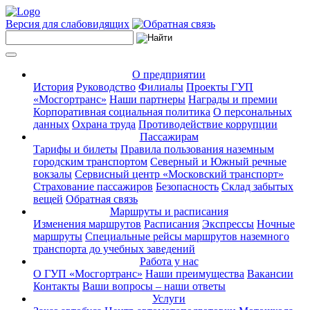
Версия для слабовидящих
О предприятии
История
Руководство
Филиалы
Проекты ГУП
«Мосгортранс»
Наши партнеры
Награды и премии
Корпоративная социальная политика
О персональных
данных
Охрана труда
Противодействие коррупции
Пассажирам
Тарифы и билеты
Правила пользования наземным
городским транспортом
Северный и Южный речные
вокзалы
Сервисный центр «Московский транспорт»
Страхование пассажиров
Безопасность
Склад забытых
вещей
Обратная связь
Маршруты и расписания
Изменения маршрутов
Расписания
Экспрессы
Ночные
маршруты
Специальные рейсы маршрутов наземного
транспорта до учебных заведений
Работа у нас
О ГУП «Мосгортранс»
Наши преимущества
Вакансии
Контакты
Ваши вопросы – наши ответы
Услуги