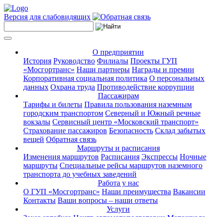
Версия для слабовидящих
О предприятии
История
Руководство
Филиалы
Проекты ГУП
«Мосгортранс»
Наши партнеры
Награды и премии
Корпоративная социальная политика
О персональных
данных
Охрана труда
Противодействие коррупции
Пассажирам
Тарифы и билеты
Правила пользования наземным
городским транспортом
Северный и Южный речные
вокзалы
Сервисный центр «Московский транспорт»
Страхование пассажиров
Безопасность
Склад забытых
вещей
Обратная связь
Маршруты и расписания
Изменения маршрутов
Расписания
Экспрессы
Ночные
маршруты
Специальные рейсы маршрутов наземного
транспорта до учебных заведений
Работа у нас
О ГУП «Мосгортранс»
Наши преимущества
Вакансии
Контакты
Ваши вопросы – наши ответы
Услуги