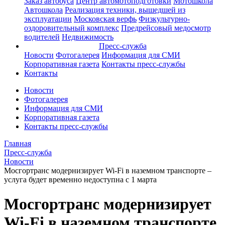
Заказ автобуса
Центр автомотоподготовки
Мотошкола
Автошкола
Реализация техники, вышедшей из
эксплуатации
Московская верфь
Физкультурно-
оздоровительный комплекс
Предрейсовый медосмотр
водителей
Недвижимость
Пресс-служба
Новости
Фотогалерея
Информация для СМИ
Корпоративная газета
Контакты пресс-службы
Контакты
Новости
Фотогалерея
Информация для СМИ
Корпоративная газета
Контакты пресс-службы
Главная
Пресс-служба
Новости
Мосгортранс модернизирует Wi-Fi в наземном транспорте –
услуга будет временно недоступна с 1 марта
Мосгортранс модернизирует
Wi-Fi в наземном транспорте