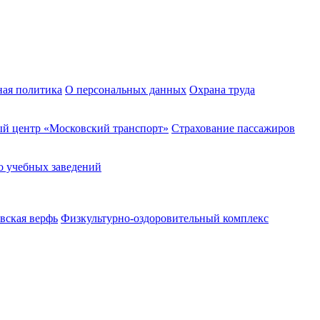
ная политика
О персональных данных
Охрана труда
й центр «Московский транспорт»
Страхование пассажиров
о учебных заведений
вская верфь
Физкультурно-оздоровительный комплекс