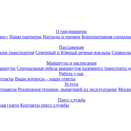
О предприятии
анс»
Наши партнеры
Награды и премии
Корпоративная социаль
Пассажирам
ким транспортом
Северный и Южный речные вокзалы
Сервисны
Маршруты и расписания
аршруты
Специальные рейсы маршрутов наземного транспорта д
Работа у нас
нтакты
Ваши вопросы – наши ответы
Услуги
тошкола
Реализация техники, вышедшей из эксплуатации
Моско
Пресс-служба
ая газета
Контакты пресс-службы