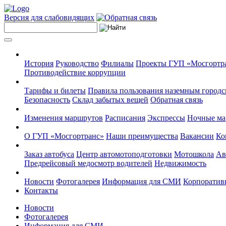
Версия для слабовидящих
История
Руководство
Филиалы
Проекты ГУП «Мосгортр
Противодействие коррупции
Тарифы и билеты
Правила пользования наземным городс
Безопасность
Склад забытых вещей
Обратная связь
Изменения маршрутов
Расписания
Экспрессы
Ночные м
О ГУП «Мосгортранс»
Наши преимущества
Вакансии
Ко
Заказ автобуса
Центр автомотоподготовки
Мотошкола
Ав
Предрейсовый медосмотр водителей
Недвижимость
Новости
Фотогалерея
Информация для СМИ
Корпоративн
Контакты
Новости
Фотогалерея
Информация для СМИ