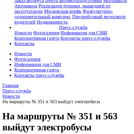
Заказ автобуса
Центр автомотоподготовки
Мотошкола
Автошкола
Реализация техники, вышедшей из
эксплуатации
Московская верфь
Физкультурно-
оздоровительный комплекс
Предрейсовый медосмотр
водителей
Недвижимость
Пресс-служба
Новости
Фотогалерея
Информация для СМИ
Корпоративная газета
Контакты пресс-службы
Контакты
Новости
Фотогалерея
Информация для СМИ
Корпоративная газета
Контакты пресс-службы
Главная
Пресс-служба
Новости
На маршруты № 351 и 563 выйдут электробусы
На маршруты № 351 и 563
выйдут электробусы