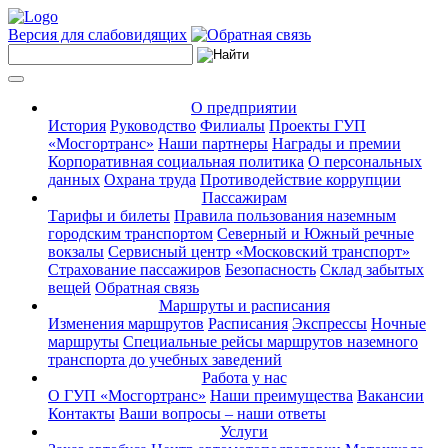
Версия для слабовидящих
О предприятии
История
Руководство
Филиалы
Проекты ГУП
«Мосгортранс»
Наши партнеры
Награды и премии
Корпоративная социальная политика
О персональных
данных
Охрана труда
Противодействие коррупции
Пассажирам
Тарифы и билеты
Правила пользования наземным
городским транспортом
Северный и Южный речные
вокзалы
Сервисный центр «Московский транспорт»
Страхование пассажиров
Безопасность
Склад забытых
вещей
Обратная связь
Маршруты и расписания
Изменения маршрутов
Расписания
Экспрессы
Ночные
маршруты
Специальные рейсы маршрутов наземного
транспорта до учебных заведений
Работа у нас
О ГУП «Мосгортранс»
Наши преимущества
Вакансии
Контакты
Ваши вопросы – наши ответы
Услуги