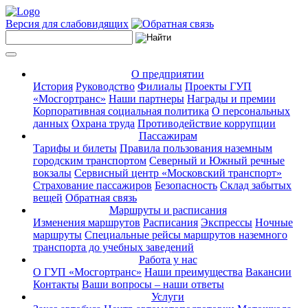
Версия для слабовидящих
О предприятии
История
Руководство
Филиалы
Проекты ГУП
«Мосгортранс»
Наши партнеры
Награды и премии
Корпоративная социальная политика
О персональных
данных
Охрана труда
Противодействие коррупции
Пассажирам
Тарифы и билеты
Правила пользования наземным
городским транспортом
Северный и Южный речные
вокзалы
Сервисный центр «Московский транспорт»
Страхование пассажиров
Безопасность
Склад забытых
вещей
Обратная связь
Маршруты и расписания
Изменения маршрутов
Расписания
Экспрессы
Ночные
маршруты
Специальные рейсы маршрутов наземного
транспорта до учебных заведений
Работа у нас
О ГУП «Мосгортранс»
Наши преимущества
Вакансии
Контакты
Ваши вопросы – наши ответы
Услуги