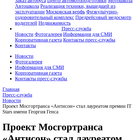
Заказ автобуса
Центр автомотоподготовки
Мотошкола
Автошкола
Реализация техники, вышедшей из
эксплуатации
Московская верфь
Физкультурно-
оздоровительный комплекс
Предрейсовый медосмотр
водителей
Недвижимость
Пресс-служба
Новости
Фотогалерея
Информация для СМИ
Корпоративная газета
Контакты пресс-службы
Контакты
Новости
Фотогалерея
Информация для СМИ
Корпоративная газета
Контакты пресс-службы
Главная
Пресс-служба
Новости
Проект Мосгортранса «Антисон» стал лауреатом премии IT
Stars имени Георгия Генса
Проект Мосгортранса
«Антисон» стал лауреатом