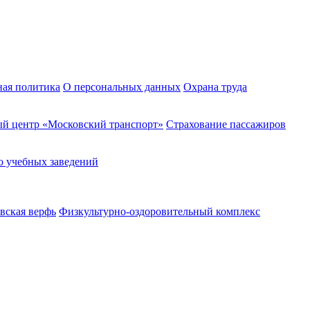
ная политика
О персональных данных
Охрана труда
й центр «Московский транспорт»
Страхование пассажиров
о учебных заведений
вская верфь
Физкультурно-оздоровительный комплекс