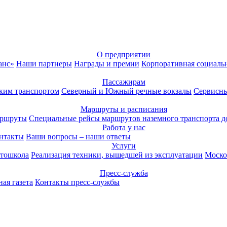
О предприятии
анс»
Наши партнеры
Награды и премии
Корпоративная социаль
Пассажирам
ким транспортом
Северный и Южный речные вокзалы
Сервисны
Маршруты и расписания
аршруты
Специальные рейсы маршрутов наземного транспорта д
Работа у нас
нтакты
Ваши вопросы – наши ответы
Услуги
тошкола
Реализация техники, вышедшей из эксплуатации
Моско
Пресс-служба
ая газета
Контакты пресс-службы