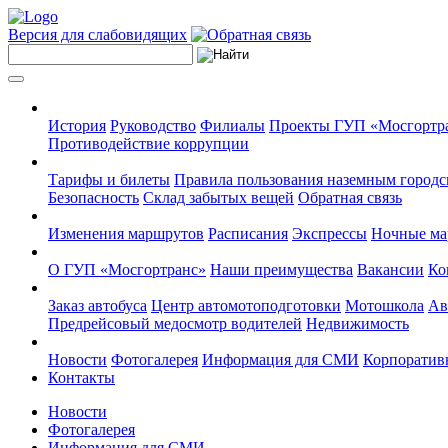
Версия для слабовидящих
История
Руководство
Филиалы
Проекты ГУП «Мосгортр
Противодействие коррупции
Тарифы и билеты
Правила пользования наземным городс
Безопасность
Склад забытых вещей
Обратная связь
Изменения маршрутов
Расписания
Экспрессы
Ночные м
О ГУП «Мосгортранс»
Наши преимущества
Вакансии
Ко
Заказ автобуса
Центр автомотоподготовки
Мотошкола
Ав
Предрейсовый медосмотр водителей
Недвижимость
Новости
Фотогалерея
Информация для СМИ
Корпоративн
Контакты
Новости
Фотогалерея
Информация для СМИ