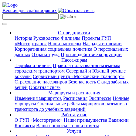
Версия для слабовидящих
О предприятии
История
Руководство
Филиалы
Проекты ГУП
«Мосгортранс»
Наши партнеры
Награды и премии
Корпоративная социальная политика
О персональных
данных
Охрана труда
Противодействие коррупции
Пассажирам
Тарифы и билеты
Правила пользования наземным
городским транспортом
Северный и Южный речные
вокзалы
Сервисный центр «Московский транспорт»
Страхование пассажиров
Безопасность
Склад забытых
вещей
Обратная связь
Маршруты и расписания
Изменения маршрутов
Расписания
Экспрессы
Ночные
маршруты
Специальные рейсы маршрутов наземного
транспорта до учебных заведений
Работа у нас
О ГУП «Мосгортранс»
Наши преимущества
Вакансии
Контакты
Ваши вопросы – наши ответы
Услуги