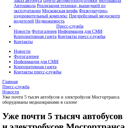
Заказ автобуса
Центр автомотоподготовки
Мотошкола
Автошкола
Реализация техники, вышедшей из
эксплуатации
Московская верфь
Физкультурно-
оздоровительный комплекс
Предрейсовый медосмотр
водителей
Недвижимость
Пресс-служба
Новости
Фотогалерея
Информация для СМИ
Корпоративная газета
Контакты пресс-службы
Контакты
Новости
Фотогалерея
Информация для СМИ
Корпоративная газета
Контакты пресс-службы
Главная
Пресс-служба
Новости
Уже почти 5 тысяч автобусов и электробусов Мосгортранса
оборудованы медиаэкранами в салоне
Уже почти 5 тысяч автобусов
и электробусов Мосгортранса