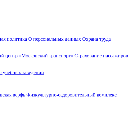
ная политика
О персональных данных
Охрана труда
й центр «Московский транспорт»
Страхование пассажиров
о учебных заведений
вская верфь
Физкультурно-оздоровительный комплекс