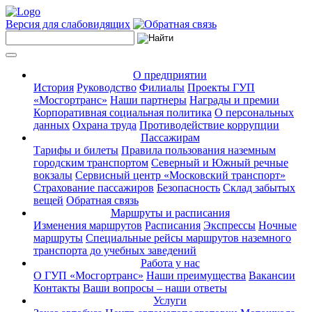
Версия для слабовидящих
О предприятии
История
Руководство
Филиалы
Проекты ГУП
«Мосгортранс»
Наши партнеры
Награды и премии
Корпоративная социальная политика
О персональных
данных
Охрана труда
Противодействие коррупции
Пассажирам
Тарифы и билеты
Правила пользования наземным
городским транспортом
Северный и Южный речные
вокзалы
Сервисный центр «Московский транспорт»
Страхование пассажиров
Безопасность
Склад забытых
вещей
Обратная связь
Маршруты и расписания
Изменения маршрутов
Расписания
Экспрессы
Ночные
маршруты
Специальные рейсы маршрутов наземного
транспорта до учебных заведений
Работа у нас
О ГУП «Мосгортранс»
Наши преимущества
Вакансии
Контакты
Ваши вопросы – наши ответы
Услуги