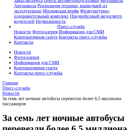
Заказ автобуса
Центр автомотоподготовки
Мотошкола
Автошкола
Реализация техники, вышедшей из
эксплуатации
Московская верфь
Физкультурно-
оздоровительный комплекс
Предрейсовый медосмотр
водителей
Недвижимость
Пресс-служба
Новости
Фотогалерея
Информация для СМИ
Корпоративная газета
Контакты пресс-службы
Контакты
Новости
Фотогалерея
Информация для СМИ
Корпоративная газета
Контакты пресс-службы
Главная
Пресс-служба
Новости
За семь лет ночные автобусы перевезли более 6,5 миллиона
пассажиров
За семь лет ночные автобусы
перевезли более 6,5 миллиона