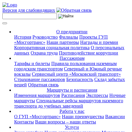
Версия для слабовидящих
О предприятии
История
Руководство
Филиалы
Проекты ГУП
«Мосгортранс»
Наши партнеры
Награды и премии
Корпоративная социальная политика
О персональных
данных
Охрана труда
Противодействие коррупции
Пассажирам
Тарифы и билеты
Правила пользования наземным
городским транспортом
Северный и Южный речные
вокзалы
Сервисный центр «Московский транспорт»
Страхование пассажиров
Безопасность
Склад забытых
вещей
Обратная связь
Маршруты и расписания
Изменения маршрутов
Расписания
Экспрессы
Ночные
маршруты
Специальные рейсы маршрутов наземного
транспорта до учебных заведений
Работа у нас
О ГУП «Мосгортранс»
Наши преимущества
Вакансии
Контакты
Ваши вопросы – наши ответы
Услуги