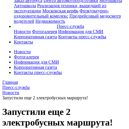
Заказ автобуса
Центр автомотоподготовки
Мотошкола
Автошкола
Реализация техники, вышедшей из
эксплуатации
Московская верфь
Физкультурно-
оздоровительный комплекс
Предрейсовый медосмотр
водителей
Недвижимость
Пресс-служба
Новости
Фотогалерея
Информация для СМИ
Корпоративная газета
Контакты пресс-службы
Контакты
Новости
Фотогалерея
Информация для СМИ
Корпоративная газета
Контакты пресс-службы
Главная
Пресс-служба
Новости
Запустили еще 2 электробусных маршрута!
Запустили еще 2
электробусных маршрута!