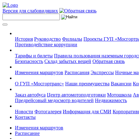
Версия для слабовидящих
История
Руководство
Филиалы
Проекты ГУП «Мосгортр
Противодействие коррупции
Тарифы и билеты
Правила пользования наземным городс
Безопасность
Склад забытых вещей
Обратная связь
Изменения маршрутов
Расписания
Экспрессы
Ночные м
О ГУП «Мосгортранс»
Наши преимущества
Вакансии
Ко
Заказ автобуса
Центр автомотоподготовки
Мотошкола
Ав
Предрейсовый медосмотр водителей
Недвижимость
Новости
Фотогалерея
Информация для СМИ
Корпоративн
Контакты
Изменения маршрутов
Расписание