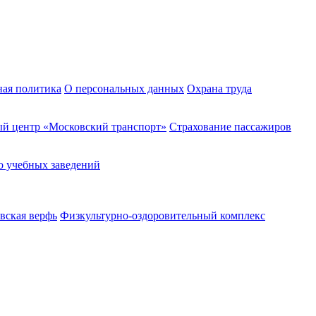
ная политика
О персональных данных
Охрана труда
й центр «Московский транспорт»
Страхование пассажиров
о учебных заведений
вская верфь
Физкультурно-оздоровительный комплекс