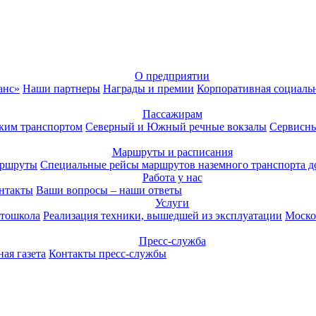
О предприятии
анс»
Наши партнеры
Награды и премии
Корпоративная социаль
Пассажирам
ким транспортом
Северный и Южный речные вокзалы
Сервисны
Маршруты и расписания
аршруты
Специальные рейсы маршрутов наземного транспорта д
Работа у нас
нтакты
Ваши вопросы – наши ответы
Услуги
тошкола
Реализация техники, вышедшей из эксплуатации
Моско
Пресс-служба
ая газета
Контакты пресс-службы