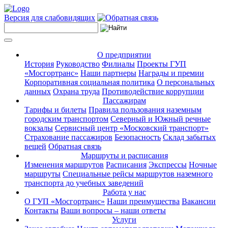
Версия для слабовидящих
О предприятии
История
Руководство
Филиалы
Проекты ГУП
«Мосгортранс»
Наши партнеры
Награды и премии
Корпоративная социальная политика
О персональных
данных
Охрана труда
Противодействие коррупции
Пассажирам
Тарифы и билеты
Правила пользования наземным
городским транспортом
Северный и Южный речные
вокзалы
Сервисный центр «Московский транспорт»
Страхование пассажиров
Безопасность
Склад забытых
вещей
Обратная связь
Маршруты и расписания
Изменения маршрутов
Расписания
Экспрессы
Ночные
маршруты
Специальные рейсы маршрутов наземного
транспорта до учебных заведений
Работа у нас
О ГУП «Мосгортранс»
Наши преимущества
Вакансии
Контакты
Ваши вопросы – наши ответы
Услуги