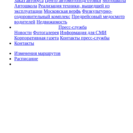
Заказ автобуса
Центр автомотоподготовки
Мотошкола
Автошкола
Реализация техники, вышедшей из
эксплуатации
Московская верфь
Физкультурно-
оздоровительный комплекс
Предрейсовый медосмотр
водителей
Недвижимость
Пресс-служба
Новости
Фотогалерея
Информация для СМИ
Корпоративная газета
Контакты пресс-службы
Контакты
Изменения маршрутов
Расписание