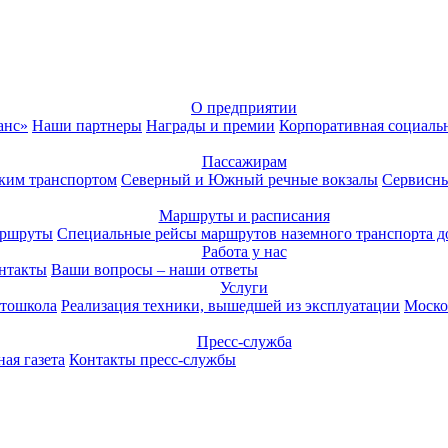
О предприятии
анс»
Наши партнеры
Награды и премии
Корпоративная социаль
Пассажирам
ким транспортом
Северный и Южный речные вокзалы
Сервисны
Маршруты и расписания
аршруты
Специальные рейсы маршрутов наземного транспорта д
Работа у нас
нтакты
Ваши вопросы – наши ответы
Услуги
тошкола
Реализация техники, вышедшей из эксплуатации
Моско
Пресс-служба
ая газета
Контакты пресс-службы