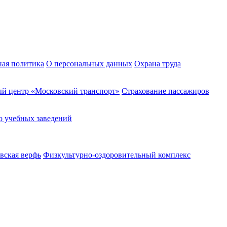
ная политика
О персональных данных
Охрана труда
й центр «Московский транспорт»
Страхование пассажиров
о учебных заведений
вская верфь
Физкультурно-оздоровительный комплекс