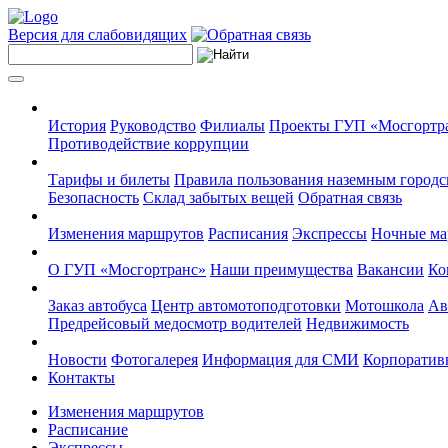
Версия для слабовидящих
История
Руководство
Филиалы
Проекты ГУП «Мосгортр
Противодействие коррупции
Тарифы и билеты
Правила пользования наземным городс
Безопасность
Склад забытых вещей
Обратная связь
Изменения маршрутов
Расписания
Экспрессы
Ночные м
О ГУП «Мосгортранс»
Наши преимущества
Вакансии
Ко
Заказ автобуса
Центр автомотоподготовки
Мотошкола
Ав
Предрейсовый медосмотр водителей
Недвижимость
Новости
Фотогалерея
Информация для СМИ
Корпоративн
Контакты
Изменения маршрутов
Расписание
Экспрессы