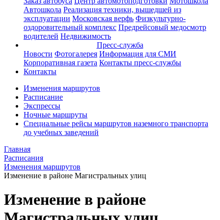
Заказ автобуса
Центр автомотоподготовки
Мотошкола
Автошкола
Реализация техники, вышедшей из
эксплуатации
Московская верфь
Физкультурно-
оздоровительный комплекс
Предрейсовый медосмотр
водителей
Недвижимость
Пресс-служба
Новости
Фотогалерея
Информация для СМИ
Корпоративная газета
Контакты пресс-службы
Контакты
Изменения маршрутов
Расписание
Экспрессы
Ночные маршруты
Специальные рейсы маршрутов наземного транспорта
до учебных заведений
Главная
Расписания
Изменения маршрутов
Изменение в районе Магистральных улиц
Изменение в районе
Магистральных улиц