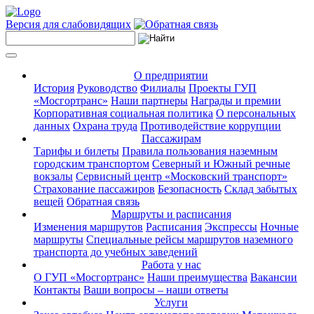
Версия для слабовидящих
О предприятии
История
Руководство
Филиалы
Проекты ГУП
«Мосгортранс»
Наши партнеры
Награды и премии
Корпоративная социальная политика
О персональных
данных
Охрана труда
Противодействие коррупции
Пассажирам
Тарифы и билеты
Правила пользования наземным
городским транспортом
Северный и Южный речные
вокзалы
Сервисный центр «Московский транспорт»
Страхование пассажиров
Безопасность
Склад забытых
вещей
Обратная связь
Маршруты и расписания
Изменения маршрутов
Расписания
Экспрессы
Ночные
маршруты
Специальные рейсы маршрутов наземного
транспорта до учебных заведений
Работа у нас
О ГУП «Мосгортранс»
Наши преимущества
Вакансии
Контакты
Ваши вопросы – наши ответы
Услуги