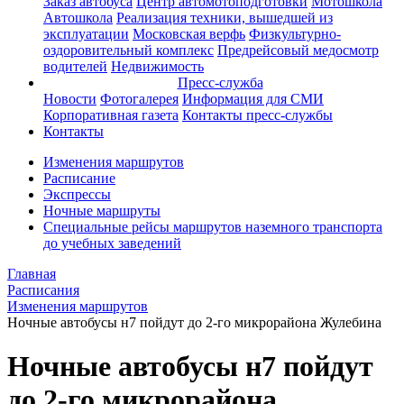
Заказ автобуса
Центр автомотоподготовки
Мотошкола
Автошкола
Реализация техники, вышедшей из
эксплуатации
Московская верфь
Физкультурно-
оздоровительный комплекс
Предрейсовый медосмотр
водителей
Недвижимость
Пресс-служба
Новости
Фотогалерея
Информация для СМИ
Корпоративная газета
Контакты пресс-службы
Контакты
Изменения маршрутов
Расписание
Экспрессы
Ночные маршруты
Специальные рейсы маршрутов наземного транспорта
до учебных заведений
Главная
Расписания
Изменения маршрутов
Ночные автобусы н7 пойдут до 2-го микрорайона Жулебина
Ночные автобусы н7 пойдут
до 2-го микрорайона