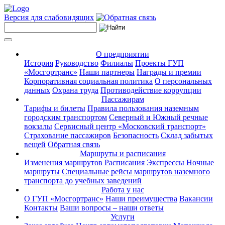
Версия для слабовидящих
О предприятии
История
Руководство
Филиалы
Проекты ГУП
«Мосгортранс»
Наши партнеры
Награды и премии
Корпоративная социальная политика
О персональных
данных
Охрана труда
Противодействие коррупции
Пассажирам
Тарифы и билеты
Правила пользования наземным
городским транспортом
Северный и Южный речные
вокзалы
Сервисный центр «Московский транспорт»
Страхование пассажиров
Безопасность
Склад забытых
вещей
Обратная связь
Маршруты и расписания
Изменения маршрутов
Расписания
Экспрессы
Ночные
маршруты
Специальные рейсы маршрутов наземного
транспорта до учебных заведений
Работа у нас
О ГУП «Мосгортранс»
Наши преимущества
Вакансии
Контакты
Ваши вопросы – наши ответы
Услуги