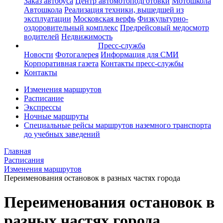
Заказ автобуса
Центр автомотоподготовки
Мотошкола
Автошкола
Реализация техники, вышедшей из
эксплуатации
Московская верфь
Физкультурно-
оздоровительный комплекс
Предрейсовый медосмотр
водителей
Недвижимость
Пресс-служба
Новости
Фотогалерея
Информация для СМИ
Корпоративная газета
Контакты пресс-службы
Контакты
Изменения маршрутов
Расписание
Экспрессы
Ночные маршруты
Специальные рейсы маршрутов наземного транспорта
до учебных заведений
Главная
Расписания
Изменения маршрутов
Переименования остановок в разных частях города
Переименования остановок в
разных частях города