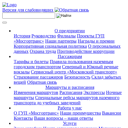
Версия для слабовидящих
О предприятии
История
Руководство
Филиалы
Проекты ГУП
«Мосгортранс»
Наши партнеры
Награды и премии
Корпоративная социальная политика
О персональных
данных
Охрана труда
Противодействие коррупции
Пассажирам
Тарифы и билеты
Правила пользования наземным
городским транспортом
Северный и Южный речные
вокзалы
Сервисный центр «Московский транспорт»
Страхование пассажиров
Безопасность
Склад забытых
вещей
Обратная связь
Маршруты и расписания
Изменения маршрутов
Расписания
Экспрессы
Ночные
маршруты
Специальные рейсы маршрутов наземного
транспорта до учебных заведений
Работа у нас
О ГУП «Мосгортранс»
Наши преимущества
Вакансии
Контакты
Ваши вопросы – наши ответы
Услуги