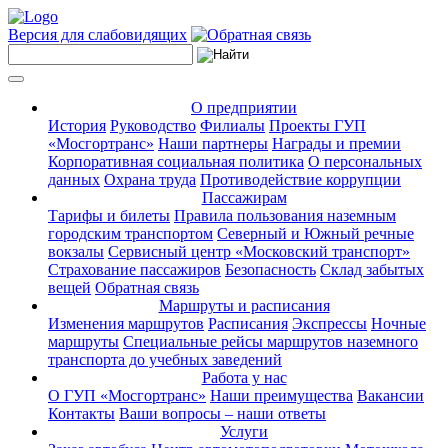
Версия для слабовидящих
О предприятии
История
Руководство
Филиалы
Проекты ГУП
«Мосгортранс»
Наши партнеры
Награды и премии
Корпоративная социальная политика
О персональных
данных
Охрана труда
Противодействие коррупции
Пассажирам
Тарифы и билеты
Правила пользования наземным
городским транспортом
Северный и Южный речные
вокзалы
Сервисный центр «Московский транспорт»
Страхование пассажиров
Безопасность
Склад забытых
вещей
Обратная связь
Маршруты и расписания
Изменения маршрутов
Расписания
Экспрессы
Ночные
маршруты
Специальные рейсы маршрутов наземного
транспорта до учебных заведений
Работа у нас
О ГУП «Мосгортранс»
Наши преимущества
Вакансии
Контакты
Ваши вопросы – наши ответы
Услуги