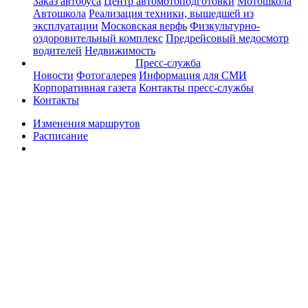
Заказ автобуса
Центр автомотоподготовки
Мотошкола
Автошкола
Реализация техники, вышедшей из
эксплуатации
Московская верфь
Физкультурно-
оздоровительный комплекс
Предрейсовый медосмотр
водителей
Недвижимость
Пресс-служба
Новости
Фотогалерея
Информация для СМИ
Корпоративная газета
Контакты пресс-службы
Контакты
Изменения маршрутов
Расписание