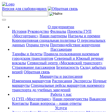
Версия для слабовидящих
О предприятии
История
Руководство
Филиалы
Проекты ГУП
«Мосгортранс»
Наши партнеры
Награды и премии
Корпоративная социальная политика
О персональных
данных
Охрана труда
Противодействие коррупции
Пассажирам
Тарифы и билеты
Правила пользования наземным
городским транспортом
Северный и Южный речные
вокзалы
Сервисный центр «Московский транспорт»
Страхование пассажиров
Безопасность
Склад забытых
вещей
Обратная связь
Маршруты и расписания
Изменения маршрутов
Расписания
Экспрессы
Ночные
маршруты
Специальные рейсы маршрутов наземного
транспорта до учебных заведений
Работа у нас
О ГУП «Мосгортранс»
Наши преимущества
Вакансии
Контакты
Ваши вопросы – наши ответы
Услуги