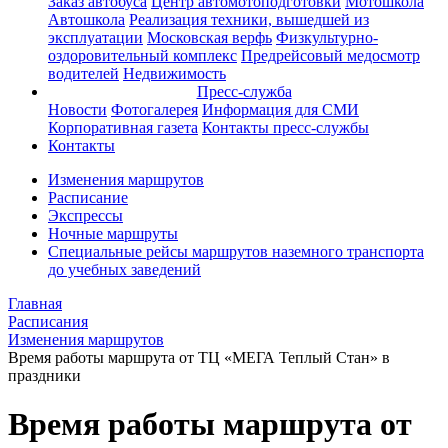
Заказ автобуса
Центр автомотоподготовки
Мотошкола
Автошкола
Реализация техники, вышедшей из
эксплуатации
Московская верфь
Физкультурно-
оздоровительный комплекс
Предрейсовый медосмотр
водителей
Недвижимость
Пресс-служба
Новости
Фотогалерея
Информация для СМИ
Корпоративная газета
Контакты пресс-службы
Контакты
Изменения маршрутов
Расписание
Экспрессы
Ночные маршруты
Специальные рейсы маршрутов наземного транспорта
до учебных заведений
Главная
Расписания
Изменения маршрутов
Время работы маршрута от ТЦ «МЕГА Теплый Стан» в
праздники
Время работы маршрута от