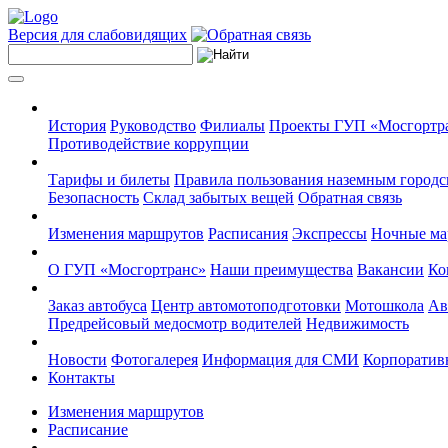
Версия для слабовидящих
История
Руководство
Филиалы
Проекты ГУП «Мосгортр
Противодействие коррупции
Тарифы и билеты
Правила пользования наземным городс
Безопасность
Склад забытых вещей
Обратная связь
Изменения маршрутов
Расписания
Экспрессы
Ночные м
О ГУП «Мосгортранс»
Наши преимущества
Вакансии
Ко
Заказ автобуса
Центр автомотоподготовки
Мотошкола
Ав
Предрейсовый медосмотр водителей
Недвижимость
Новости
Фотогалерея
Информация для СМИ
Корпоративн
Контакты
Изменения маршрутов
Расписание