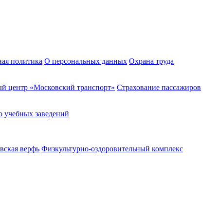
ная политика
О персональных данных
Охрана труда
й центр «Московский транспорт»
Страхование пассажиров
о учебных заведений
вская верфь
Физкультурно-оздоровительный комплекс