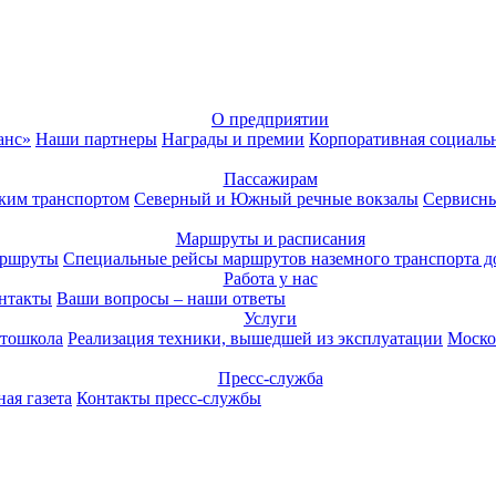
О предприятии
анс»
Наши партнеры
Награды и премии
Корпоративная социаль
Пассажирам
ким транспортом
Северный и Южный речные вокзалы
Сервисны
Маршруты и расписания
аршруты
Специальные рейсы маршрутов наземного транспорта д
Работа у нас
нтакты
Ваши вопросы – наши ответы
Услуги
тошкола
Реализация техники, вышедшей из эксплуатации
Моско
Пресс-служба
ая газета
Контакты пресс-службы