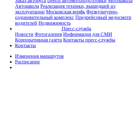
Заказ автобуса
Центр автомотоподготовки
Мотошкола
Автошкола
Реализация техники, вышедшей из
эксплуатации
Московская верфь
Физкультурно-
оздоровительный комплекс
Предрейсовый медосмотр
водителей
Недвижимость
Пресс-служба
Новости
Фотогалерея
Информация для СМИ
Корпоративная газета
Контакты пресс-службы
Контакты
Изменения маршрутов
Расписание