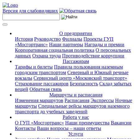
Версия для слабовидящих
О предприятии
История
Руководство
Филиалы
Проекты ГУП
«Мосгортранс»
Наши партнеры
Награды и премии
Корпоративная социальная политика
О персональных
данных
Охрана труда
Противодействие коррупции
Пассажирам
Тарифы и билеты
Правила пользования наземным
городским транспортом
Северный и Южный речные
вокзалы
Сервисный центр «Московский транспорт»
Страхование пассажиров
Безопасность
Склад забытых
вещей
Обратная связь
Маршруты и расписания
Изменения маршрутов
Расписания
Экспрессы
Ночные
маршруты
Специальные рейсы маршрутов наземного
транспорта до учебных заведений
Работа у нас
О ГУП «Мосгортранс»
Наши преимущества
Вакансии
Контакты
Ваши вопросы – наши ответы
Услуги