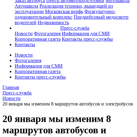
Заказ автобуса
Центр автомотоподготовки
Мотошкола
Автошкола
Реализация техники, вышедшей из
эксплуатации
Московская верфь
Физкультурно-
оздоровительный комплекс
Предрейсовый медосмотр
водителей
Недвижимость
Пресс-служба
Новости
Фотогалерея
Информация для СМИ
Корпоративная газета
Контакты пресс-службы
Контакты
Новости
Фотогалерея
Информация для СМИ
Корпоративная газета
Контакты пресс-службы
Главная
Пресс-служба
Новости
20 января мы изменим 8 маршрутов автобусов и электробусов
20 января мы изменим 8
маршрутов автобусов и