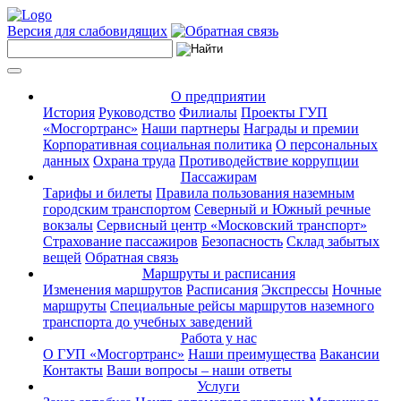
Версия для слабовидящих
О предприятии
История
Руководство
Филиалы
Проекты ГУП
«Мосгортранс»
Наши партнеры
Награды и премии
Корпоративная социальная политика
О персональных
данных
Охрана труда
Противодействие коррупции
Пассажирам
Тарифы и билеты
Правила пользования наземным
городским транспортом
Северный и Южный речные
вокзалы
Сервисный центр «Московский транспорт»
Страхование пассажиров
Безопасность
Склад забытых
вещей
Обратная связь
Маршруты и расписания
Изменения маршрутов
Расписания
Экспрессы
Ночные
маршруты
Специальные рейсы маршрутов наземного
транспорта до учебных заведений
Работа у нас
О ГУП «Мосгортранс»
Наши преимущества
Вакансии
Контакты
Ваши вопросы – наши ответы
Услуги