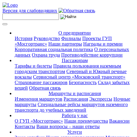
Версия для слабовидящих
О предприятии
История
Руководство
Филиалы
Проекты ГУП
«Мосгортранс»
Наши партнеры
Награды и премии
Корпоративная социальная политика
О персональных
данных
Охрана труда
Противодействие коррупции
Пассажирам
Тарифы и билеты
Правила пользования наземным
городским транспортом
Северный и Южный речные
вокзалы
Сервисный центр «Московский транспорт»
Страхование пассажиров
Безопасность
Склад забытых
вещей
Обратная связь
Маршруты и расписания
Изменения маршрутов
Расписания
Экспрессы
Ночные
маршруты
Специальные рейсы маршрутов наземного
транспорта до учебных заведений
Работа у нас
О ГУП «Мосгортранс»
Наши преимущества
Вакансии
Контакты
Ваши вопросы – наши ответы
Услуги