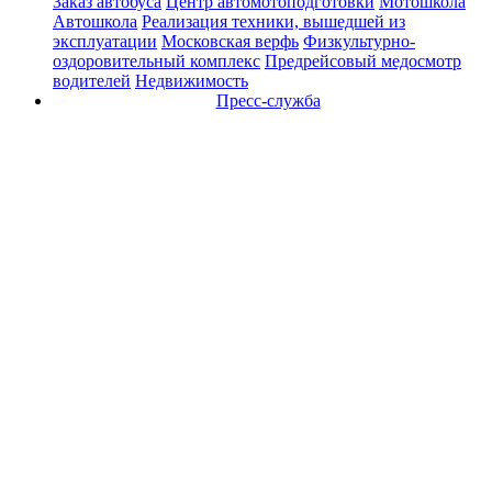
Заказ автобуса
Центр автомотоподготовки
Мотошкола
Автошкола
Реализация техники, вышедшей из
эксплуатации
Московская верфь
Физкультурно-
оздоровительный комплекс
Предрейсовый медосмотр
водителей
Недвижимость
Пресс-служба