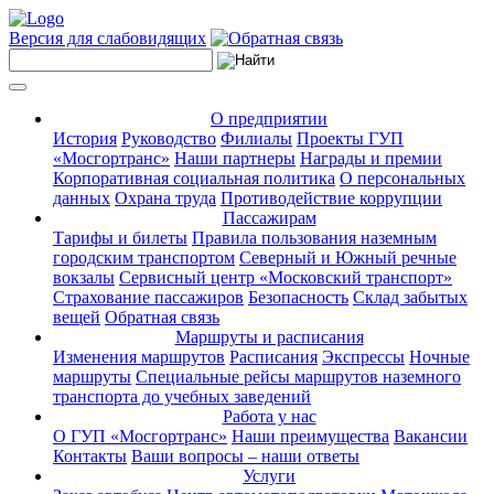
Версия для слабовидящих
О предприятии
История
Руководство
Филиалы
Проекты ГУП
«Мосгортранс»
Наши партнеры
Награды и премии
Корпоративная социальная политика
О персональных
данных
Охрана труда
Противодействие коррупции
Пассажирам
Тарифы и билеты
Правила пользования наземным
городским транспортом
Северный и Южный речные
вокзалы
Сервисный центр «Московский транспорт»
Страхование пассажиров
Безопасность
Склад забытых
вещей
Обратная связь
Маршруты и расписания
Изменения маршрутов
Расписания
Экспрессы
Ночные
маршруты
Специальные рейсы маршрутов наземного
транспорта до учебных заведений
Работа у нас
О ГУП «Мосгортранс»
Наши преимущества
Вакансии
Контакты
Ваши вопросы – наши ответы
Услуги