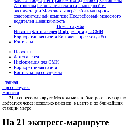
Заказ автобуса
Центр автомотоподготовки
Мотошкола
Автошкола
Реализация техники, вышедшей из
эксплуатации
Московская верфь
Физкультурно-
оздоровительный комплекс
Предрейсовый медосмотр
водителей
Недвижимость
Пресс-служба
Новости
Фотогалерея
Информация для СМИ
Корпоративная газета
Контакты пресс-службы
Контакты
Новости
Фотогалерея
Информация для СМИ
Корпоративная газета
Контакты пресс-службы
Главная
Пресс-служба
Новости
На 21 экспресс-маршруте Москвы можно быстро и комфортно
добраться через несколько районов, в центр и до ближайших
станций метро
На 21 экспресс-маршруте