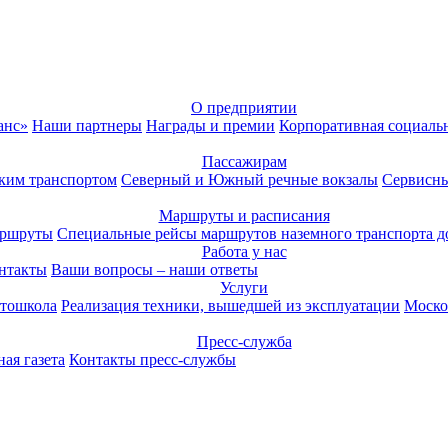
О предприятии
анс»
Наши партнеры
Награды и премии
Корпоративная социаль
Пассажирам
ким транспортом
Северный и Южный речные вокзалы
Сервисны
Маршруты и расписания
аршруты
Специальные рейсы маршрутов наземного транспорта д
Работа у нас
нтакты
Ваши вопросы – наши ответы
Услуги
тошкола
Реализация техники, вышедшей из эксплуатации
Моско
Пресс-служба
ая газета
Контакты пресс-службы