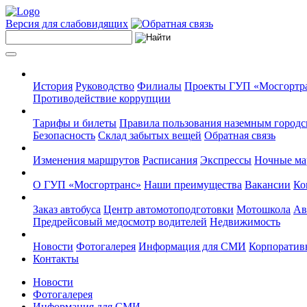
Версия для слабовидящих
История
Руководство
Филиалы
Проекты ГУП «Мосгортр
Противодействие коррупции
Тарифы и билеты
Правила пользования наземным городс
Безопасность
Склад забытых вещей
Обратная связь
Изменения маршрутов
Расписания
Экспрессы
Ночные м
О ГУП «Мосгортранс»
Наши преимущества
Вакансии
Ко
Заказ автобуса
Центр автомотоподготовки
Мотошкола
Ав
Предрейсовый медосмотр водителей
Недвижимость
Новости
Фотогалерея
Информация для СМИ
Корпоративн
Контакты
Новости
Фотогалерея
Информация для СМИ