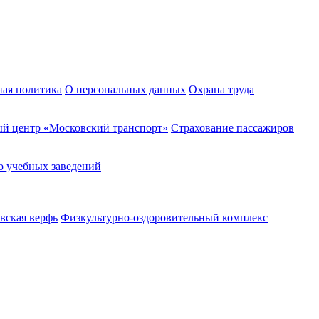
ная политика
О персональных данных
Охрана труда
й центр «Московский транспорт»
Страхование пассажиров
о учебных заведений
вская верфь
Физкультурно-оздоровительный комплекс