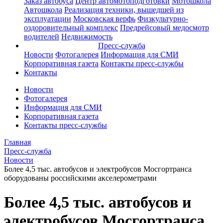
Заказ автобуса
Центр автомотоподготовки
Мотошкола
Автошкола
Реализация техники, вышедшей из
эксплуатации
Московская верфь
Физкультурно-
оздоровительный комплекс
Предрейсовый медосмотр
водителей
Недвижимость
Пресс-служба
Новости
Фотогалерея
Информация для СМИ
Корпоративная газета
Контакты пресс-службы
Контакты
Новости
Фотогалерея
Информация для СМИ
Корпоративная газета
Контакты пресс-службы
Главная
Пресс-служба
Новости
Более 4,5 тыс. автобусов и электробусов Мосгортранса
оборудованы российскими акселерометрами
Более 4,5 тыс. автобусов и
электробусов Мосгортранса