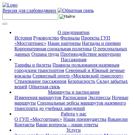
Версия для слабовидящих
О предприятии
История
Руководство
Филиалы
Проекты ГУП
«Мосгортранс»
Наши партнеры
Награды и премии
Корпоративная социальная политика
О персональных
данных
Охрана труда
Противодействие коррупции
Пассажирам
Тарифы и билеты
Правила пользования наземным
городским транспортом
Северный и Южный речные
вокзалы
Сервисный центр «Московский транспорт»
Страхование пассажиров
Безопасность
Склад забытых
вещей
Обратная связь
Маршруты и расписания
Изменения маршрутов
Расписания
Экспрессы
Ночные
маршруты
Специальные рейсы маршрутов наземного
транспорта до учебных заведений
Работа у нас
О ГУП «Мосгортранс»
Наши преимущества
Вакансии
Контакты
Ваши вопросы – наши ответы
Услуги