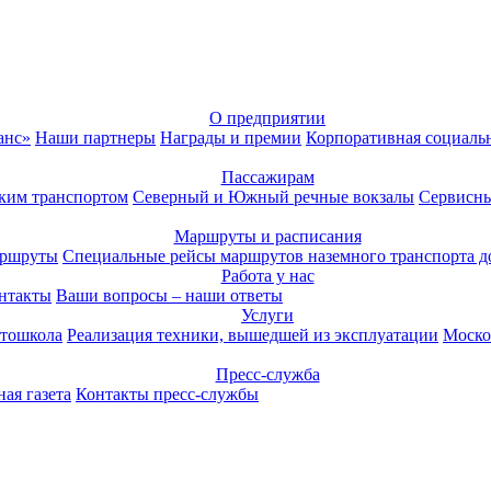
О предприятии
анс»
Наши партнеры
Награды и премии
Корпоративная социаль
Пассажирам
ким транспортом
Северный и Южный речные вокзалы
Сервисны
Маршруты и расписания
аршруты
Специальные рейсы маршрутов наземного транспорта д
Работа у нас
нтакты
Ваши вопросы – наши ответы
Услуги
тошкола
Реализация техники, вышедшей из эксплуатации
Моско
Пресс-служба
ая газета
Контакты пресс-службы