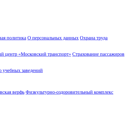
ная политика
О персональных данных
Охрана труда
й центр «Московский транспорт»
Страхование пассажиров
о учебных заведений
вская верфь
Физкультурно-оздоровительный комплекс