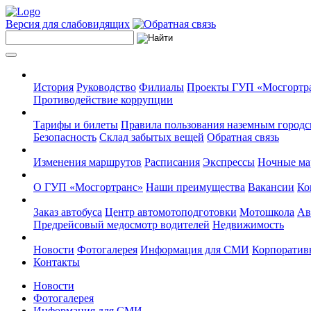
Версия для слабовидящих
История
Руководство
Филиалы
Проекты ГУП «Мосгортр
Противодействие коррупции
Тарифы и билеты
Правила пользования наземным городс
Безопасность
Склад забытых вещей
Обратная связь
Изменения маршрутов
Расписания
Экспрессы
Ночные м
О ГУП «Мосгортранс»
Наши преимущества
Вакансии
Ко
Заказ автобуса
Центр автомотоподготовки
Мотошкола
Ав
Предрейсовый медосмотр водителей
Недвижимость
Новости
Фотогалерея
Информация для СМИ
Корпоративн
Контакты
Новости
Фотогалерея
Информация для СМИ