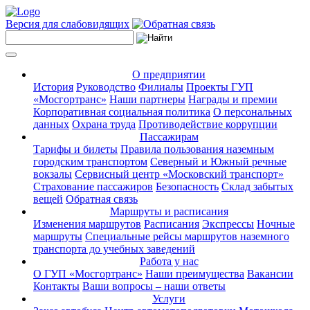
Версия для слабовидящих
О предприятии
История
Руководство
Филиалы
Проекты ГУП
«Мосгортранс»
Наши партнеры
Награды и премии
Корпоративная социальная политика
О персональных
данных
Охрана труда
Противодействие коррупции
Пассажирам
Тарифы и билеты
Правила пользования наземным
городским транспортом
Северный и Южный речные
вокзалы
Сервисный центр «Московский транспорт»
Страхование пассажиров
Безопасность
Склад забытых
вещей
Обратная связь
Маршруты и расписания
Изменения маршрутов
Расписания
Экспрессы
Ночные
маршруты
Специальные рейсы маршрутов наземного
транспорта до учебных заведений
Работа у нас
О ГУП «Мосгортранс»
Наши преимущества
Вакансии
Контакты
Ваши вопросы – наши ответы
Услуги