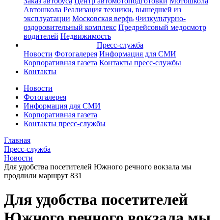
Заказ автобуса
Центр автомотоподготовки
Мотошкола
Автошкола
Реализация техники, вышедшей из
эксплуатации
Московская верфь
Физкультурно-
оздоровительный комплекс
Предрейсовый медосмотр
водителей
Недвижимость
Пресс-служба
Новости
Фотогалерея
Информация для СМИ
Корпоративная газета
Контакты пресс-службы
Контакты
Новости
Фотогалерея
Информация для СМИ
Корпоративная газета
Контакты пресс-службы
Главная
Пресс-служба
Новости
Для удобства посетителей Южного речного вокзала мы
продлили маршрут 831
Для удобства посетителей
Южного речного вокзала мы