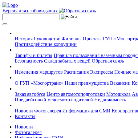
Версия для слабовидящих
История
Руководство
Филиалы
Проекты ГУП «Мосгортр
Противодействие коррупции
Тарифы и билеты
Правила пользования наземным городс
Безопасность
Склад забытых вещей
Обратная связь
Изменения маршрутов
Расписания
Экспрессы
Ночные м
О ГУП «Мосгортранс»
Наши преимущества
Вакансии
Ко
Заказ автобуса
Центр автомотоподготовки
Мотошкола
Ав
Предрейсовый медосмотр водителей
Недвижимость
Новости
Фотогалерея
Информация для СМИ
Корпоративн
Контакты
Новости
Фотогалерея
Информация для СМИ