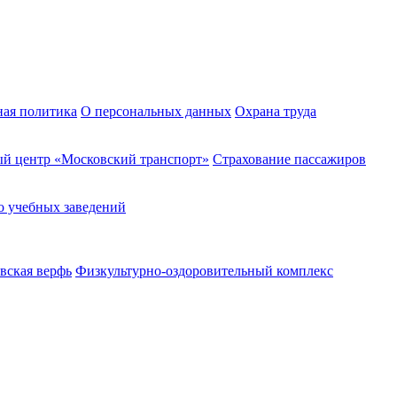
ная политика
О персональных данных
Охрана труда
й центр «Московский транспорт»
Страхование пассажиров
о учебных заведений
вская верфь
Физкультурно-оздоровительный комплекс