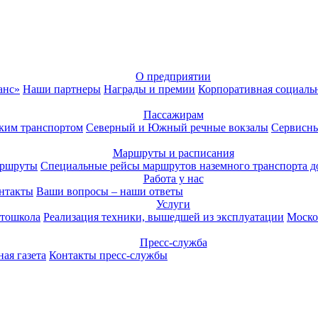
О предприятии
анс»
Наши партнеры
Награды и премии
Корпоративная социаль
Пассажирам
ким транспортом
Северный и Южный речные вокзалы
Сервисны
Маршруты и расписания
аршруты
Специальные рейсы маршрутов наземного транспорта д
Работа у нас
нтакты
Ваши вопросы – наши ответы
Услуги
тошкола
Реализация техники, вышедшей из эксплуатации
Моско
Пресс-служба
ая газета
Контакты пресс-службы