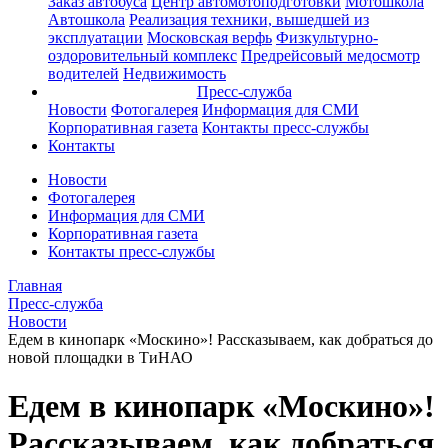
Заказ автобуса
Центр автомотоподготовки
Мотошкола
Автошкола
Реализация техники, вышедшей из
эксплуатации
Московская верфь
Физкультурно-
оздоровительный комплекс
Предрейсовый медосмотр
водителей
Недвижимость
Пресс-служба
Новости
Фотогалерея
Информация для СМИ
Корпоративная газета
Контакты пресс-службы
Контакты
Новости
Фотогалерея
Информация для СМИ
Корпоративная газета
Контакты пресс-службы
Главная
Пресс-служба
Новости
Едем в кинопарк «Москино»! Рассказываем, как добраться до
новой площадки в ТиНАО
Едем в кинопарк «Москино»!
Рассказываем, как добраться