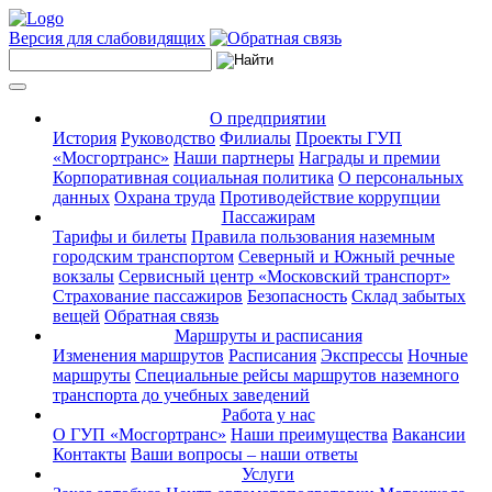
Версия для слабовидящих
О предприятии
История
Руководство
Филиалы
Проекты ГУП
«Мосгортранс»
Наши партнеры
Награды и премии
Корпоративная социальная политика
О персональных
данных
Охрана труда
Противодействие коррупции
Пассажирам
Тарифы и билеты
Правила пользования наземным
городским транспортом
Северный и Южный речные
вокзалы
Сервисный центр «Московский транспорт»
Страхование пассажиров
Безопасность
Склад забытых
вещей
Обратная связь
Маршруты и расписания
Изменения маршрутов
Расписания
Экспрессы
Ночные
маршруты
Специальные рейсы маршрутов наземного
транспорта до учебных заведений
Работа у нас
О ГУП «Мосгортранс»
Наши преимущества
Вакансии
Контакты
Ваши вопросы – наши ответы
Услуги