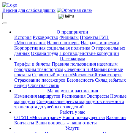
Версия для слабовидящих
О предприятии
История
Руководство
Филиалы
Проекты ГУП
«Мосгортранс»
Наши партнеры
Награды и премии
Корпоративная социальная политика
О персональных
данных
Охрана труда
Противодействие коррупции
Пассажирам
Тарифы и билеты
Правила пользования наземным
городским транспортом
Северный и Южный речные
вокзалы
Сервисный центр «Московский транспорт»
Страхование пассажиров
Безопасность
Склад забытых
вещей
Обратная связь
Маршруты и расписания
Изменения маршрутов
Расписания
Экспрессы
Ночные
маршруты
Специальные рейсы маршрутов наземного
транспорта до учебных заведений
Работа у нас
О ГУП «Мосгортранс»
Наши преимущества
Вакансии
Контакты
Ваши вопросы – наши ответы
Услуги