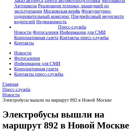
Заказ автобуса
Центр автомотоподготовки
Мотошкола
Автошкола
Реализация техники, вышедшей из
эксплуатации
Московская верфь
Физкультурно-
оздоровительный комплекс
Предрейсовый медосмотр
водителей
Недвижимость
Пресс-служба
Новости
Фотогалерея
Информация для СМИ
Корпоративная газета
Контакты пресс-службы
Контакты
Новости
Фотогалерея
Информация для СМИ
Корпоративная газета
Контакты пресс-службы
Главная
Пресс-служба
Новости
Электробусы вышли на маршрут 892 в Новой Москве
Электробусы вышли на
маршрут 892 в Новой Москве