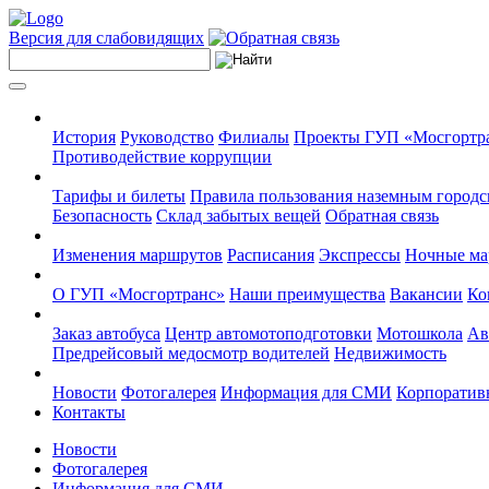
Версия для слабовидящих
История
Руководство
Филиалы
Проекты ГУП «Мосгортр
Противодействие коррупции
Тарифы и билеты
Правила пользования наземным городс
Безопасность
Склад забытых вещей
Обратная связь
Изменения маршрутов
Расписания
Экспрессы
Ночные м
О ГУП «Мосгортранс»
Наши преимущества
Вакансии
Ко
Заказ автобуса
Центр автомотоподготовки
Мотошкола
Ав
Предрейсовый медосмотр водителей
Недвижимость
Новости
Фотогалерея
Информация для СМИ
Корпоративн
Контакты
Новости
Фотогалерея
Информация для СМИ