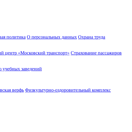
ная политика
О персональных данных
Охрана труда
й центр «Московский транспорт»
Страхование пассажиров
о учебных заведений
вская верфь
Физкультурно-оздоровительный комплекс