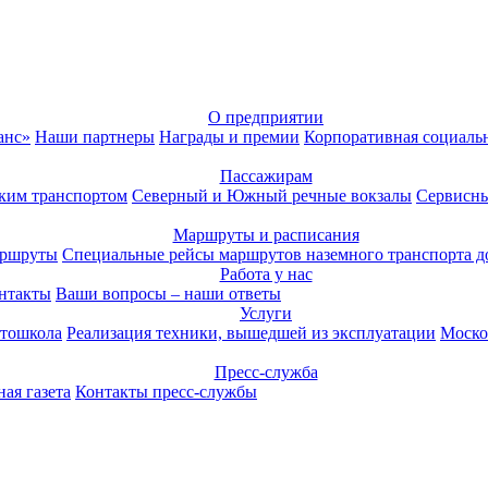
О предприятии
анс»
Наши партнеры
Награды и премии
Корпоративная социаль
Пассажирам
ким транспортом
Северный и Южный речные вокзалы
Сервисны
Маршруты и расписания
аршруты
Специальные рейсы маршрутов наземного транспорта д
Работа у нас
нтакты
Ваши вопросы – наши ответы
Услуги
тошкола
Реализация техники, вышедшей из эксплуатации
Моско
Пресс-служба
ая газета
Контакты пресс-службы