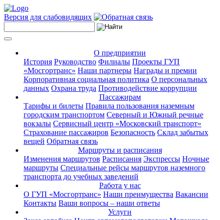
Версия для слабовидящих
О предприятии
История
Руководство
Филиалы
Проекты ГУП
«Мосгортранс»
Наши партнеры
Награды и премии
Корпоративная социальная политика
О персональных
данных
Охрана труда
Противодействие коррупции
Пассажирам
Тарифы и билеты
Правила пользования наземным
городским транспортом
Северный и Южный речные
вокзалы
Сервисный центр «Московский транспорт»
Страхование пассажиров
Безопасность
Склад забытых
вещей
Обратная связь
Маршруты и расписания
Изменения маршрутов
Расписания
Экспрессы
Ночные
маршруты
Специальные рейсы маршрутов наземного
транспорта до учебных заведений
Работа у нас
О ГУП «Мосгортранс»
Наши преимущества
Вакансии
Контакты
Ваши вопросы – наши ответы
Услуги