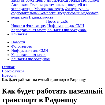
Заказ автобуса
Центр автомотоподготовки
Мотошкола
Автошкола
Реализация техники, вышедшей из
эксплуатации
Московская верфь
Физкультурно-
оздоровительный комплекс
Предрейсовый медосмотр
водителей
Недвижимость
Пресс-служба
Новости
Фотогалерея
Информация для СМИ
Корпоративная газета
Контакты пресс-службы
Контакты
Новости
Фотогалерея
Информация для СМИ
Корпоративная газета
Контакты пресс-службы
Главная
Пресс-служба
Новости
Как будет работать наземный транспорт в Радоницу
Как будет работать наземный
транспорт в Радоницу