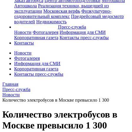
Заказ автобуса
Центр автомотоподготовки
Мотошкола
Автошкола
Реализация техники, вышедшей из
эксплуатации
Московская верфь
Физкультурно-
оздоровительный комплекс
Предрейсовый медосмотр
водителей
Недвижимость
Пресс-служба
Новости
Фотогалерея
Информация для СМИ
Корпоративная газета
Контакты пресс-службы
Контакты
Новости
Фотогалерея
Информация для СМИ
Корпоративная газета
Контакты пресс-службы
Главная
Пресс-служба
Новости
Количество электробусов в Москве превысило 1 300
Количество электробусов в
Москве превысило 1 300