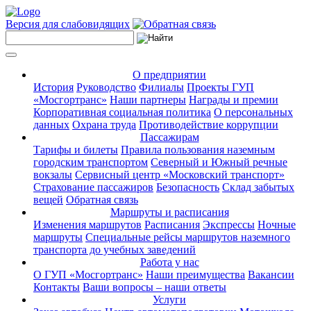
Версия для слабовидящих
О предприятии
История
Руководство
Филиалы
Проекты ГУП
«Мосгортранс»
Наши партнеры
Награды и премии
Корпоративная социальная политика
О персональных
данных
Охрана труда
Противодействие коррупции
Пассажирам
Тарифы и билеты
Правила пользования наземным
городским транспортом
Северный и Южный речные
вокзалы
Сервисный центр «Московский транспорт»
Страхование пассажиров
Безопасность
Склад забытых
вещей
Обратная связь
Маршруты и расписания
Изменения маршрутов
Расписания
Экспрессы
Ночные
маршруты
Специальные рейсы маршрутов наземного
транспорта до учебных заведений
Работа у нас
О ГУП «Мосгортранс»
Наши преимущества
Вакансии
Контакты
Ваши вопросы – наши ответы
Услуги