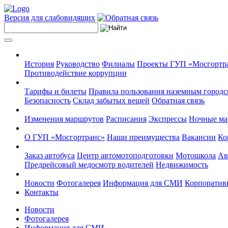
Версия для слабовидящих
История
Руководство
Филиалы
Проекты ГУП «Мосгортр
Противодействие коррупции
Тарифы и билеты
Правила пользования наземным городс
Безопасность
Склад забытых вещей
Обратная связь
Изменения маршрутов
Расписания
Экспрессы
Ночные м
О ГУП «Мосгортранс»
Наши преимущества
Вакансии
Ко
Заказ автобуса
Центр автомотоподготовки
Мотошкола
Ав
Предрейсовый медосмотр водителей
Недвижимость
Новости
Фотогалерея
Информация для СМИ
Корпоративн
Контакты
Новости
Фотогалерея
Информация для СМИ