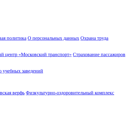
ная политика
О персональных данных
Охрана труда
й центр «Московский транспорт»
Страхование пассажиров
о учебных заведений
вская верфь
Физкультурно-оздоровительный комплекс