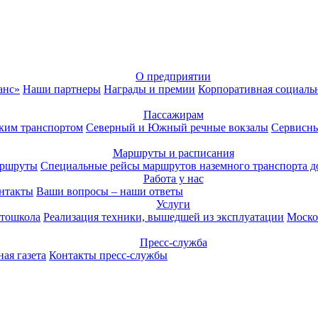
О предприятии
анс»
Наши партнеры
Награды и премии
Корпоративная социаль
Пассажирам
ким транспортом
Северный и Южный речные вокзалы
Сервисны
Маршруты и расписания
аршруты
Специальные рейсы маршрутов наземного транспорта д
Работа у нас
нтакты
Ваши вопросы – наши ответы
Услуги
тошкола
Реализация техники, вышедшей из эксплуатации
Моско
Пресс-служба
ая газета
Контакты пресс-службы