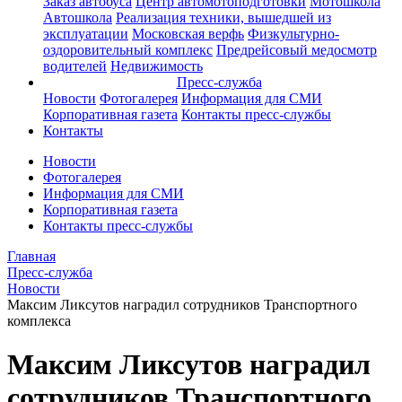
Заказ автобуса
Центр автомотоподготовки
Мотошкола
Автошкола
Реализация техники, вышедшей из
эксплуатации
Московская верфь
Физкультурно-
оздоровительный комплекс
Предрейсовый медосмотр
водителей
Недвижимость
Пресс-служба
Новости
Фотогалерея
Информация для СМИ
Корпоративная газета
Контакты пресс-службы
Контакты
Новости
Фотогалерея
Информация для СМИ
Корпоративная газета
Контакты пресс-службы
Главная
Пресс-служба
Новости
Максим Ликсутов наградил сотрудников Транспортного
комплекса
Максим Ликсутов наградил
сотрудников Транспортного