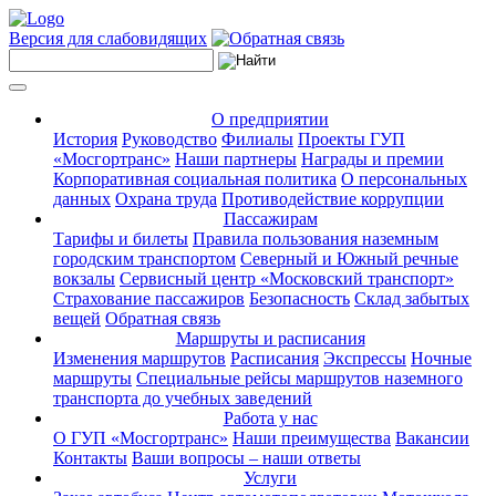
Версия для слабовидящих
О предприятии
История
Руководство
Филиалы
Проекты ГУП
«Мосгортранс»
Наши партнеры
Награды и премии
Корпоративная социальная политика
О персональных
данных
Охрана труда
Противодействие коррупции
Пассажирам
Тарифы и билеты
Правила пользования наземным
городским транспортом
Северный и Южный речные
вокзалы
Сервисный центр «Московский транспорт»
Страхование пассажиров
Безопасность
Склад забытых
вещей
Обратная связь
Маршруты и расписания
Изменения маршрутов
Расписания
Экспрессы
Ночные
маршруты
Специальные рейсы маршрутов наземного
транспорта до учебных заведений
Работа у нас
О ГУП «Мосгортранс»
Наши преимущества
Вакансии
Контакты
Ваши вопросы – наши ответы
Услуги