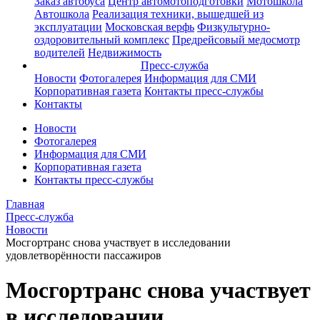
Заказ автобуса
Центр автомотоподготовки
Мотошкола
Автошкола
Реализация техники, вышедшей из
эксплуатации
Московская верфь
Физкультурно-
оздоровительный комплекс
Предрейсовый медосмотр
водителей
Недвижимость
Пресс-служба
Новости
Фотогалерея
Информация для СМИ
Корпоративная газета
Контакты пресс-службы
Контакты
Новости
Фотогалерея
Информация для СМИ
Корпоративная газета
Контакты пресс-службы
Главная
Пресс-служба
Новости
Мосгортранс снова участвует в исследовании
удовлетворённости пассажиров
Мосгортранс снова участвует
в исследовании