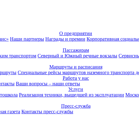
О предприятии
анс»
Наши партнеры
Награды и премии
Корпоративная социаль
Пассажирам
ким транспортом
Северный и Южный речные вокзалы
Сервисны
Маршруты и расписания
аршруты
Специальные рейсы маршрутов наземного транспорта д
Работа у нас
нтакты
Ваши вопросы – наши ответы
Услуги
тошкола
Реализация техники, вышедшей из эксплуатации
Моско
Пресс-служба
ая газета
Контакты пресс-службы