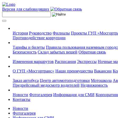
Версия для слабовидящих
История
Руководство
Филиалы
Проекты ГУП «Мосгортр
Противодействие коррупции
Тарифы и билеты
Правила пользования наземным городс
Безопасность
Склад забытых вещей
Обратная связь
Изменения маршрутов
Расписания
Экспрессы
Ночные м
О ГУП «Мосгортранс»
Наши преимущества
Вакансии
Ко
Заказ автобуса
Центр автомотоподготовки
Мотошкола
Ав
Предрейсовый медосмотр водителей
Недвижимость
Новости
Фотогалерея
Информация для СМИ
Корпоративн
Контакты
Новости
Фотогалерея
Информация для СМИ