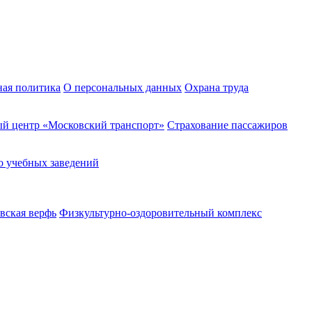
ная политика
О персональных данных
Охрана труда
й центр «Московский транспорт»
Страхование пассажиров
о учебных заведений
вская верфь
Физкультурно-оздоровительный комплекс