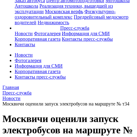
Заказ автобуса
Центр автомотоподготовки
Мотошкола
Автошкола
Реализация техники, вышедшей из
эксплуатации
Московская верфь
Физкультурно-
оздоровительный комплекс
Предрейсовый медосмотр
водителей
Недвижимость
Пресс-служба
Новости
Фотогалерея
Информация для СМИ
Корпоративная газета
Контакты пресс-службы
Контакты
Новости
Фотогалерея
Информация для СМИ
Корпоративная газета
Контакты пресс-службы
Главная
Пресс-служба
Новости
Москвичи оценили запуск электробусов на маршруте № т34
Москвичи оценили запуск
электробусов на маршруте №