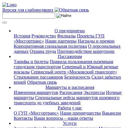
Версия для слабовидящих
О предприятии
История
Руководство
Филиалы
Проекты ГУП
«Мосгортранс»
Наши партнеры
Награды и премии
Корпоративная социальная политика
О персональных
данных
Охрана труда
Противодействие коррупции
Пассажирам
Тарифы и билеты
Правила пользования наземным
городским транспортом
Северный и Южный речные
вокзалы
Сервисный центр «Московский транспорт»
Страхование пассажиров
Безопасность
Склад забытых
вещей
Обратная связь
Маршруты и расписания
Изменения маршрутов
Расписания
Экспрессы
Ночные
маршруты
Специальные рейсы маршрутов наземного
транспорта до учебных заведений
Работа у нас
О ГУП «Мосгортранс»
Наши преимущества
Вакансии
Контакты
Ваши вопросы – наши ответы
Услуги