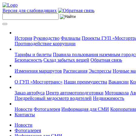
Версия для слабовидящих
История
Руководство
Филиалы
Проекты ГУП «Мосгортр
Противодействие коррупции
Тарифы и билеты
Правила пользования наземным городс
Безопасность
Склад забытых вещей
Обратная связь
Изменения маршрутов
Расписания
Экспрессы
Ночные м
О ГУП «Мосгортранс»
Наши преимущества
Вакансии
Ко
Заказ автобуса
Центр автомотоподготовки
Мотошкола
Ав
Предрейсовый медосмотр водителей
Недвижимость
Новости
Фотогалерея
Информация для СМИ
Корпоративн
Контакты
Новости
Фотогалерея
Информация для СМИ