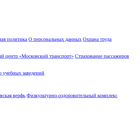
ная политика
О персональных данных
Охрана труда
й центр «Московский транспорт»
Страхование пассажиров
о учебных заведений
вская верфь
Физкультурно-оздоровительный комплекс