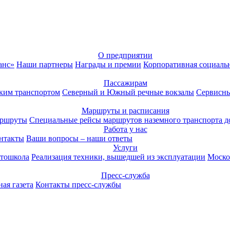
О предприятии
анс»
Наши партнеры
Награды и премии
Корпоративная социаль
Пассажирам
ким транспортом
Северный и Южный речные вокзалы
Сервисны
Маршруты и расписания
аршруты
Специальные рейсы маршрутов наземного транспорта д
Работа у нас
нтакты
Ваши вопросы – наши ответы
Услуги
тошкола
Реализация техники, вышедшей из эксплуатации
Моско
Пресс-служба
ая газета
Контакты пресс-службы