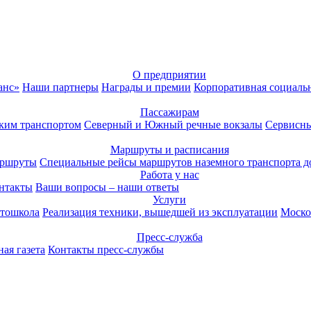
О предприятии
анс»
Наши партнеры
Награды и премии
Корпоративная социаль
Пассажирам
ким транспортом
Северный и Южный речные вокзалы
Сервисны
Маршруты и расписания
аршруты
Специальные рейсы маршрутов наземного транспорта д
Работа у нас
нтакты
Ваши вопросы – наши ответы
Услуги
тошкола
Реализация техники, вышедшей из эксплуатации
Моско
Пресс-служба
ая газета
Контакты пресс-службы