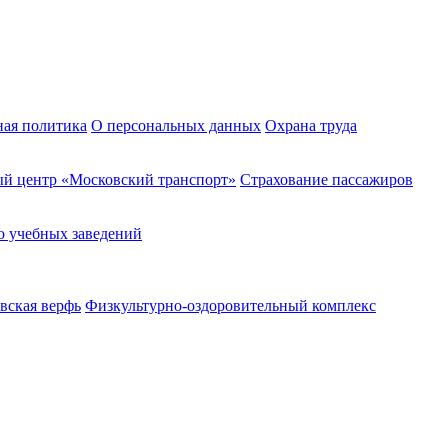
ная политика
О персональных данных
Охрана труда
й центр «Московский транспорт»
Страхование пассажиров
о учебных заведений
вская верфь
Физкультурно-оздоровительный комплекс