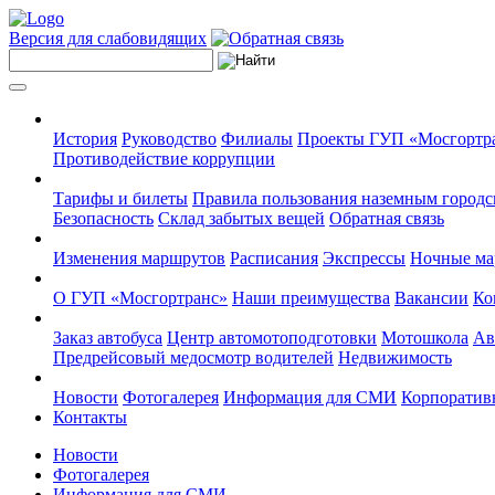
Версия для слабовидящих
История
Руководство
Филиалы
Проекты ГУП «Мосгортр
Противодействие коррупции
Тарифы и билеты
Правила пользования наземным городс
Безопасность
Склад забытых вещей
Обратная связь
Изменения маршрутов
Расписания
Экспрессы
Ночные м
О ГУП «Мосгортранс»
Наши преимущества
Вакансии
Ко
Заказ автобуса
Центр автомотоподготовки
Мотошкола
Ав
Предрейсовый медосмотр водителей
Недвижимость
Новости
Фотогалерея
Информация для СМИ
Корпоративн
Контакты
Новости
Фотогалерея
Информация для СМИ