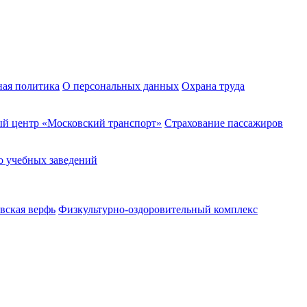
ная политика
О персональных данных
Охрана труда
й центр «Московский транспорт»
Страхование пассажиров
о учебных заведений
вская верфь
Физкультурно-оздоровительный комплекс