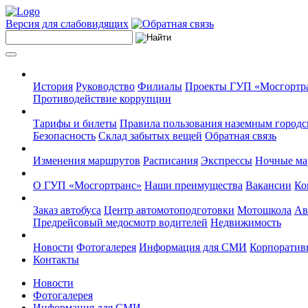
Версия для слабовидящих
История
Руководство
Филиалы
Проекты ГУП «Мосгортр
Противодействие коррупции
Тарифы и билеты
Правила пользования наземным городс
Безопасность
Склад забытых вещей
Обратная связь
Изменения маршрутов
Расписания
Экспрессы
Ночные м
О ГУП «Мосгортранс»
Наши преимущества
Вакансии
Ко
Заказ автобуса
Центр автомотоподготовки
Мотошкола
Ав
Предрейсовый медосмотр водителей
Недвижимость
Новости
Фотогалерея
Информация для СМИ
Корпоративн
Контакты
Новости
Фотогалерея
Информация для СМИ