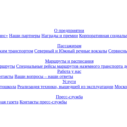
О предприятии
анс»
Наши партнеры
Награды и премии
Корпоративная социаль
Пассажирам
ким транспортом
Северный и Южный речные вокзалы
Сервисны
Маршруты и расписания
аршруты
Специальные рейсы маршрутов наземного транспорта д
Работа у нас
нтакты
Ваши вопросы – наши ответы
Услуги
тошкола
Реализация техники, вышедшей из эксплуатации
Моско
Пресс-служба
ая газета
Контакты пресс-службы