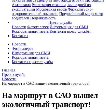
Заказ автобуса
Центр автомотоподготовки
Мотошкола
Автошкола
Реализация техники, вышедшей из
эксплуатации
Московская верфь
Физкультурно-
оздоровительный комплекс
Предрейсовый медосмотр
водителей
Недвижимость
Пресс-служба
Новости
Фотогалерея
Информация для СМИ
Корпоративная газета
Контакты пресс-службы
Контакты
Новости
Фотогалерея
Информация для СМИ
Корпоративная газета
Контакты пресс-службы
Главная
Пресс-служба
Новости
На маршрут в САО вышел экологичный транспорт!
На маршрут в САО вышел
экологичный транспорт!