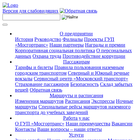
Версия для слабовидящих
О предприятии
История
Руководство
Филиалы
Проекты ГУП
«Мосгортранс»
Наши партнеры
Награды и премии
Корпоративная социальная политика
О персональных
данных
Охрана труда
Противодействие коррупции
Пассажирам
Тарифы и билеты
Правила пользования наземным
городским транспортом
Северный и Южный речные
вокзалы
Сервисный центр «Московский транспорт»
Страхование пассажиров
Безопасность
Склад забытых
вещей
Обратная связь
Маршруты и расписания
Изменения маршрутов
Расписания
Экспрессы
Ночные
маршруты
Специальные рейсы маршрутов наземного
транспорта до учебных заведений
Работа у нас
О ГУП «Мосгортранс»
Наши преимущества
Вакансии
Контакты
Ваши вопросы – наши ответы
Услуги