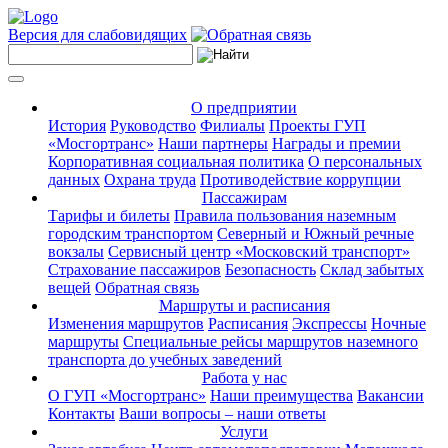
Версия для слабовидящих
О предприятии
История
Руководство
Филиалы
Проекты ГУП
«Мосгортранс»
Наши партнеры
Награды и премии
Корпоративная социальная политика
О персональных
данных
Охрана труда
Противодействие коррупции
Пассажирам
Тарифы и билеты
Правила пользования наземным
городским транспортом
Северный и Южный речные
вокзалы
Сервисный центр «Московский транспорт»
Страхование пассажиров
Безопасность
Склад забытых
вещей
Обратная связь
Маршруты и расписания
Изменения маршрутов
Расписания
Экспрессы
Ночные
маршруты
Специальные рейсы маршрутов наземного
транспорта до учебных заведений
Работа у нас
О ГУП «Мосгортранс»
Наши преимущества
Вакансии
Контакты
Ваши вопросы – наши ответы
Услуги