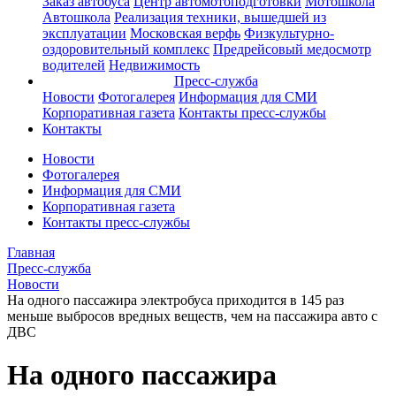
Заказ автобуса
Центр автомотоподготовки
Мотошкола
Автошкола
Реализация техники, вышедшей из
эксплуатации
Московская верфь
Физкультурно-
оздоровительный комплекс
Предрейсовый медосмотр
водителей
Недвижимость
Пресс-служба
Новости
Фотогалерея
Информация для СМИ
Корпоративная газета
Контакты пресс-службы
Контакты
Новости
Фотогалерея
Информация для СМИ
Корпоративная газета
Контакты пресс-службы
Главная
Пресс-служба
Новости
На одного пассажира электробуса приходится в 145 раз
меньше выбросов вредных веществ, чем на пассажира авто с
ДВС
На одного пассажира