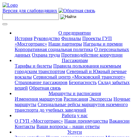
Версия для слабовидящих
О предприятии
История
Руководство
Филиалы
Проекты ГУП
«Мосгортранс»
Наши партнеры
Награды и премии
Корпоративная социальная политика
О персональных
данных
Охрана труда
Противодействие коррупции
Пассажирам
Тарифы и билеты
Правила пользования наземным
городским транспортом
Северный и Южный речные
вокзалы
Сервисный центр «Московский транспорт»
Страхование пассажиров
Безопасность
Склад забытых
вещей
Обратная связь
Маршруты и расписания
Изменения маршрутов
Расписания
Экспрессы
Ночные
маршруты
Специальные рейсы маршрутов наземного
транспорта до учебных заведений
Работа у нас
О ГУП «Мосгортранс»
Наши преимущества
Вакансии
Контакты
Ваши вопросы – наши ответы
Услуги