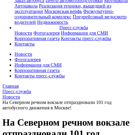
Заказ автобуса
Центр автомотоподготовки
Мотошкола
Автошкола
Реализация техники, вышедшей из
эксплуатации
Московская верфь
Физкультурно-
оздоровительный комплекс
Предрейсовый медосмотр
водителей
Недвижимость
Пресс-служба
Новости
Фотогалерея
Информация для СМИ
Корпоративная газета
Контакты пресс-службы
Контакты
Новости
Фотогалерея
Информация для СМИ
Корпоративная газета
Контакты пресс-службы
Главная
Пресс-служба
Новости
На Северном речном вокзале отпраздновали 101 год
автобусного движения в Москве!
На Северном речном вокзале
отпраздновали 101 год